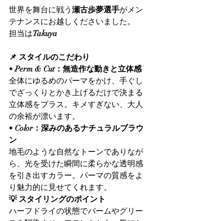
世界を舞台に戦う
瀬古歩夢選手
がメン
テナンスにお越しくださいました。
担当は
Takuya
📌 スタイルのこだわり
• 
Perm & Cut：無造作な動きと立体感
全体にゆるめのパーマをかけ、手ぐし
でざっくりとかき上げるだけで決まる
立体感をプラス。キメすぎない、大人
の余裕が漂います。
• 
Color：深みのあるナチュラルブラウ
ン
地毛のような自然なトーンでありなが
ら、光を受けた瞬間に柔らかな透明感
を引き出すカラー。パーマの質感をよ
り魅力的に見せてくれます。
💡 スタイリングのポイント
ハーフドライの状態でバームやグリー