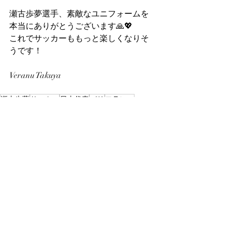
瀬古歩夢選手、素敵なユニフォームを
本当にありがとうございます🙏💖
これでサッカーももっと楽しくなりそ
うです！
Veranu Takuya
瀬古歩夢
サッカー
日本代表
パリ
フランス
最新記事
すべて表示